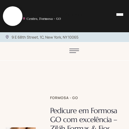
S
Salão de Beleza em Formosa
Centro, Formosa - GO
9 E 68th Street, 1C, New York, NY 10065
FORMOSA - GO
Pedicure em Formosa
GO com excelência –
Ziláh Formas & Fios