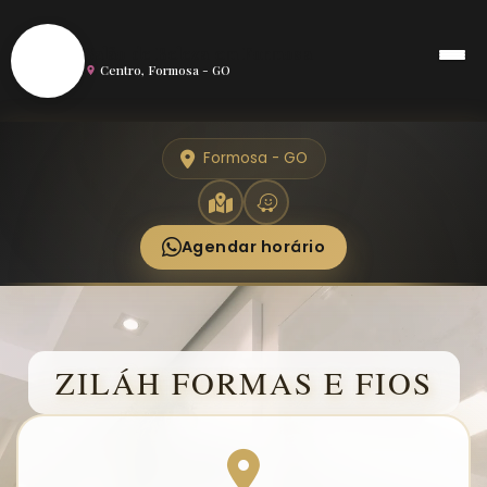
S
Salão de Beleza em Formosa
Centro, Formosa - GO
Formosa - GO
Agendar horário
ZILÁH FORMAS E FIOS