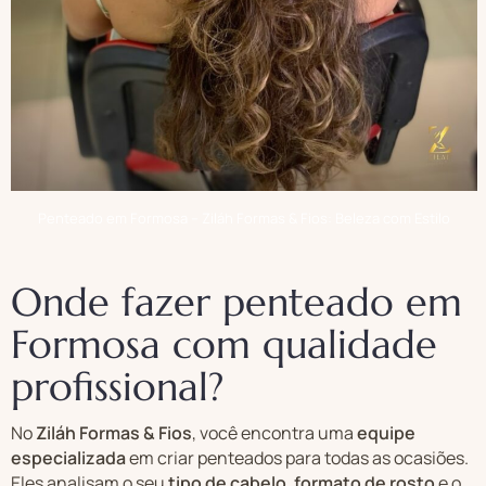
Penteado em Formosa – Ziláh Formas & Fios: Beleza com Estilo
Onde fazer penteado em
Formosa com qualidade
profissional?
No
Ziláh Formas & Fios
, você encontra uma
equipe
especializada
em criar penteados para todas as ocasiões.
Eles analisam o seu
tipo de cabelo
,
formato de rosto
e o