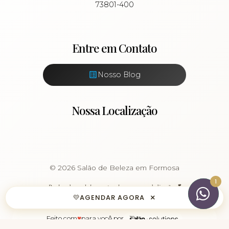
73801-400
Entre em Contato
Nosso Blog
Nossa Localização
© 2026 Salão de Beleza em Formosa
1
Realçando sua beleza natural com amor e dedicação 💕
×
💛
AGENDAR AGORA
♥
Feito com
para você por