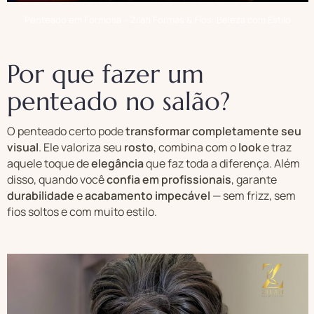
Penteado em Formosa – Ziláh Formas & Fios: Beleza com Estilo
Por que fazer um
penteado no salão?
O penteado certo pode
transformar completamente seu
visual
. Ele valoriza seu
rosto
, combina com o
look
e traz
aquele toque de
elegância
que faz toda a diferença. Além
disso, quando você
confia em profissionais
, garante
durabilidade
e
acabamento impecável
— sem frizz, sem
fios soltos e com muito estilo.