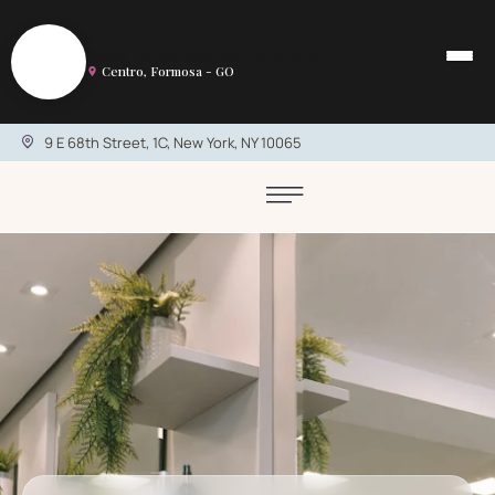
S
Salão de Beleza em Formosa
Centro, Formosa - GO
9 E 68th Street, 1C, New York, NY 10065