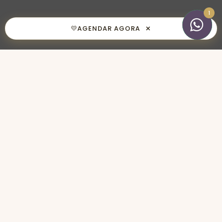
1
×
💛
AGENDAR AGORA