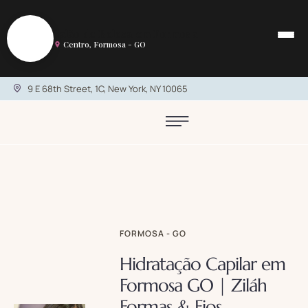
S
Salão de Beleza em Formosa
Centro, Formosa - GO
9 E 68th Street, 1C, New York, NY 10065
FORMOSA - GO
Hidratação Capilar em
Formosa GO | Ziláh
Formas & Fios