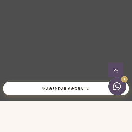
1
×
💛
AGENDAR AGORA