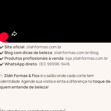
✔️
Site oficial
:
zilahformas.com.br
✔️
Blog com dicas de beleza
:
zilahformas.com.br/blog
✔️
Produtos profissionais à venda
:
loja.zilahformas.com.br
✔️
WhatsApp direto
:
(61) 99996-9416
✨
Ziláh Formas & Fios
é o salão onde cada corte tem
identidade
. Agende sua visita e sinta a diferença no
toque de
quem entende de beleza
!