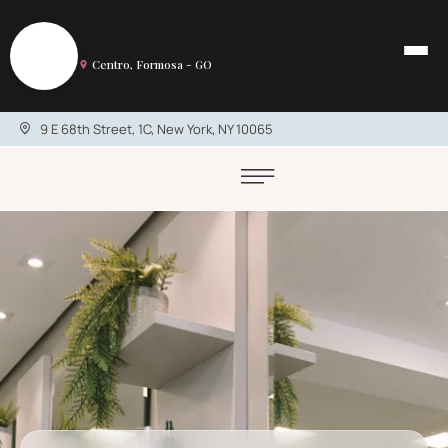
S
Salão de Beleza em Formosa
Centro, Formosa - GO
9 E 68th Street, 1C, New York, NY 10065