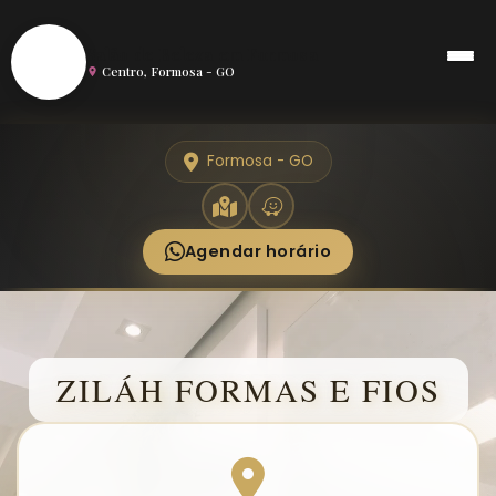
S
Salão de Beleza em Formosa
Centro, Formosa - GO
Formosa - GO
Agendar horário
ZILÁH FORMAS E FIOS