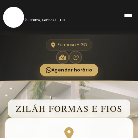
S
Salão de Beleza em Formosa
Centro, Formosa - GO
Formosa - GO
Agendar horário
ZILÁH FORMAS E FIOS