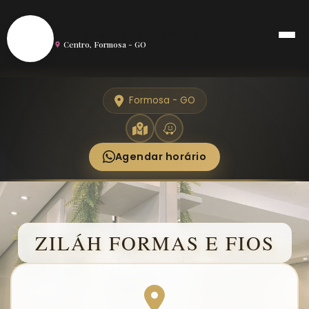
S
Salão de Beleza em Formosa
Centro, Formosa - GO
Formosa - GO
Agendar horário
ZILÁH FORMAS E FIOS