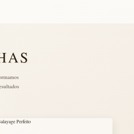
HAS
sformamos
esultados