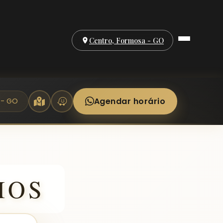
Centro, Formosa - GO
Agendar horário
 - GO
IOS