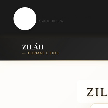
S
Salão de Beleza em Formosa
SALÃO DE BELEZA
ZILÁH
FORMAS E FIOS
ZI