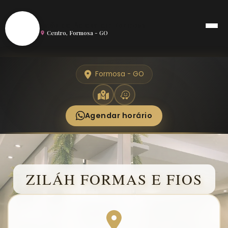
S
Salão de Beleza em Formosa
Centro, Formosa - GO
Formosa - GO
Agendar horário
ZILÁH FORMAS E FIOS