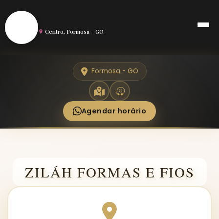
S
Salão de Beleza em Formosa
Centro, Formosa - GO
Formosa - GO
Agendar horário
ZILÁH FORMAS E FIOS