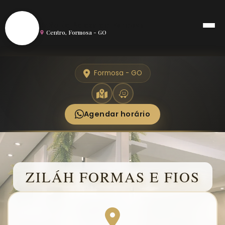
S
Salão de Beleza em Formosa
Centro, Formosa - GO
Formosa - GO
Agendar horário
ZILÁH FORMAS E FIOS