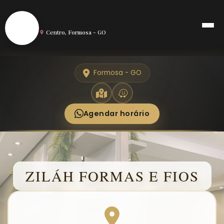
S
Salão de Beleza em Formosa
Centro, Formosa - GO
Formosa - GO
Agendar horário
ZILÁH FORMAS E FIOS