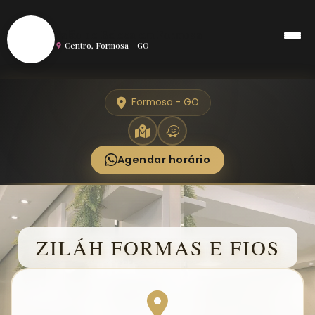
S
Salão de Beleza em Formosa
Centro, Formosa - GO
Formosa - GO
Agendar horário
ZILÁH FORMAS E FIOS