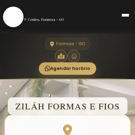
S
Salão de Beleza em Formosa
Centro, Formosa - GO
Formosa - GO
Agendar horário
ZILÁH FORMAS E FIOS