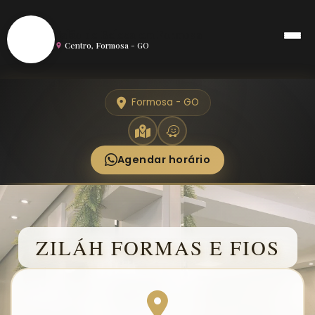
S
Salão de Beleza em Formosa
Centro, Formosa - GO
Formosa - GO
Agendar horário
ZILÁH FORMAS E FIOS