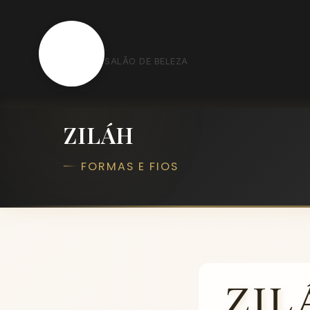
S
Salão de Beleza em Formosa
SALÃO DE BELEZA
ZILÁH
FORMAS E FIOS
ZIL