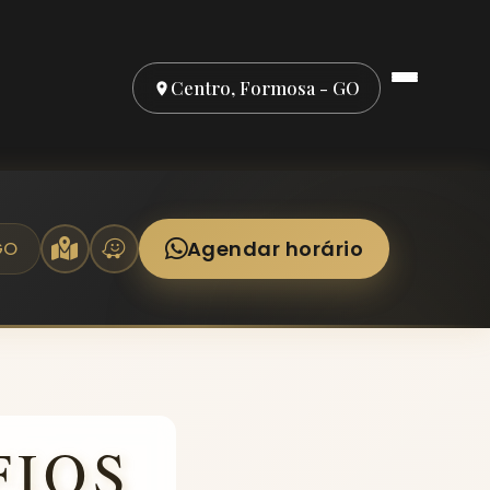
Centro, Formosa - GO
Agendar horário
GO
FIOS