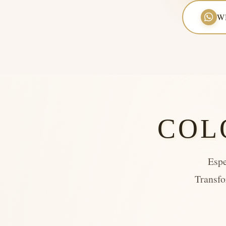
W
COL
Espe
Transfo