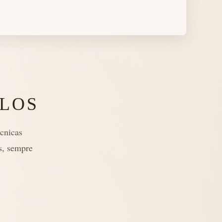
LOS
cnicas
s, sempre