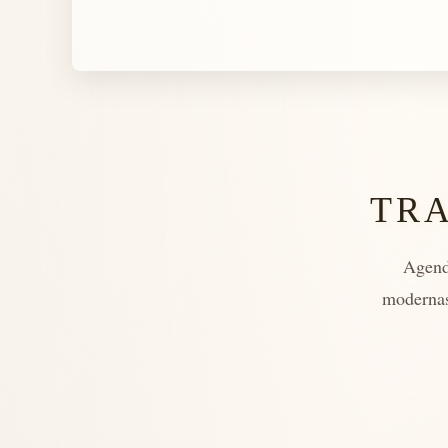
TR
Agend
modernas