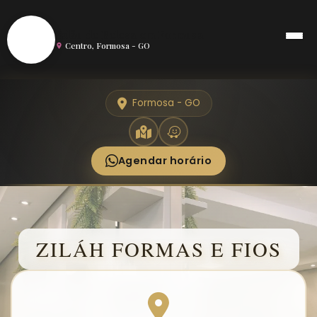
S
Salão de Beleza em Formosa
Centro, Formosa - GO
Formosa - GO
Agendar horário
ZILÁH FORMAS E FIOS