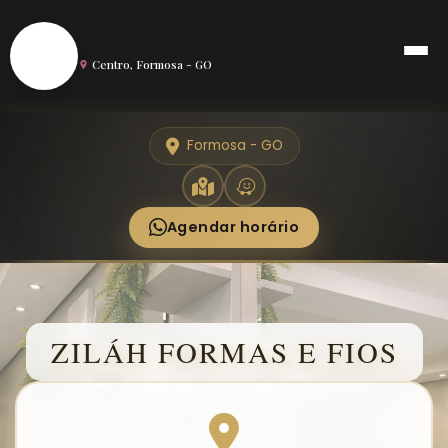
S
Salão de Beleza em Formosa
Centro, Formosa - GO
Formosa - GO
Agendar horário
ZILÁH FORMAS E FIOS