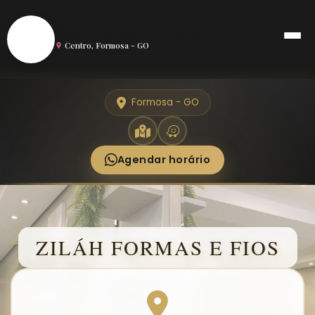
S
Salão de Beleza em Formosa
Centro, Formosa - GO
Formosa - GO
Agendar horário
ZILÁH FORMAS E FIOS