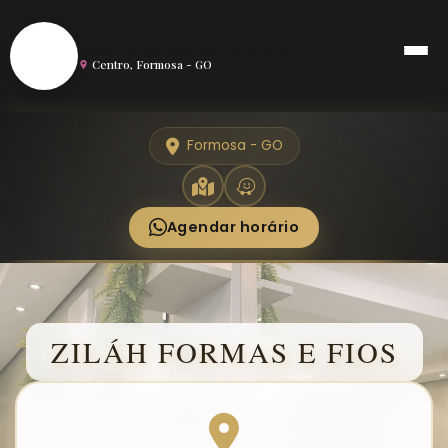
S
Salão de Beleza em Formosa
Centro, Formosa - GO
Formosa - GO
Agendar horário
ZILÁH FORMAS E FIOS