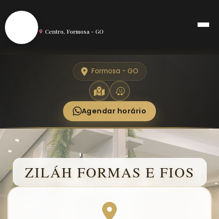
S
Salão de Beleza em Formosa
Centro, Formosa - GO
Formosa - GO
Agendar horário
ZILÁH FORMAS E FIOS