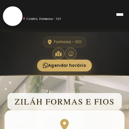
S
Salão de Beleza em Formosa
Centro, Formosa - GO
Formosa - GO
Agendar horário
ZILÁH FORMAS E FIOS