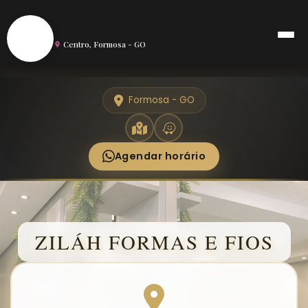
S
Salão de Beleza em Formosa
Centro, Formosa - GO
Formosa - GO
Agendar horário
ZILÁH FORMAS E FIOS