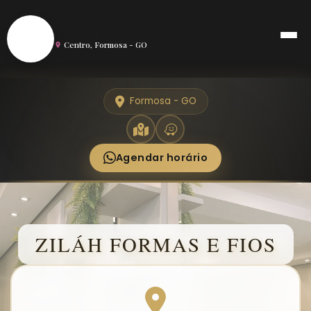
S
Salão de Beleza em Formosa
Centro, Formosa - GO
Formosa - GO
Agendar horário
ZILÁH FORMAS E FIOS