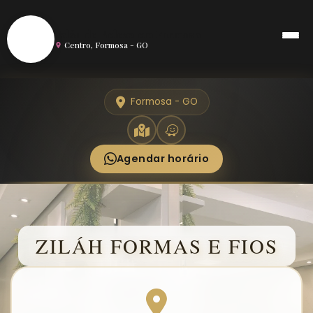
S
Salão de Beleza em Formosa
Centro, Formosa - GO
Formosa - GO
Agendar horário
ZILÁH FORMAS E FIOS