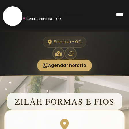
S
Salão de Beleza em Formosa
Centro, Formosa - GO
Formosa - GO
Agendar horário
ZILÁH FORMAS E FIOS