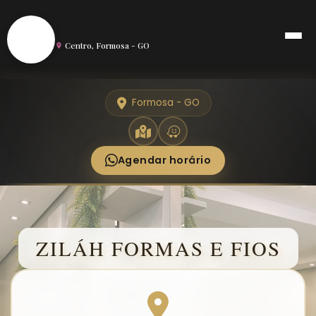
S
Salão de Beleza em Formosa
Centro, Formosa - GO
Formosa - GO
Agendar horário
ZILÁH FORMAS E FIOS