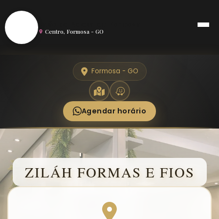
S
Salão de Beleza em Formosa
Centro, Formosa - GO
Formosa - GO
Agendar horário
ZILÁH FORMAS E FIOS