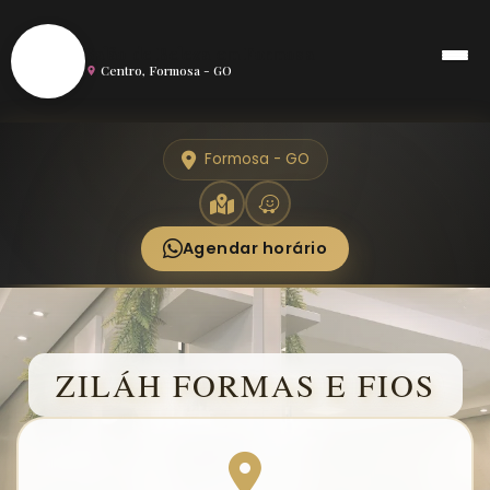
S
Salão de Beleza em Formosa
Centro, Formosa - GO
Formosa - GO
Agendar horário
ZILÁH FORMAS E FIOS