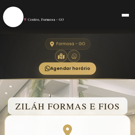
S
Salão de Beleza em Formosa
Centro, Formosa - GO
Formosa - GO
Agendar horário
ZILÁH FORMAS E FIOS