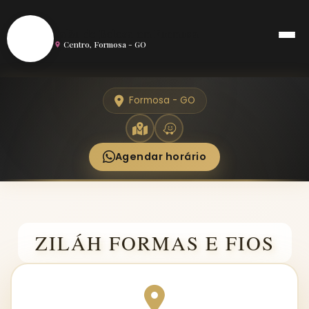
S
Salão de Beleza em Formosa
Centro, Formosa - GO
Formosa - GO
Agendar horário
ZILÁH FORMAS E FIOS