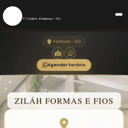
S
Salão de Beleza em Formosa
Centro, Formosa - GO
Formosa - GO
Agendar horário
ZILÁH FORMAS E FIOS