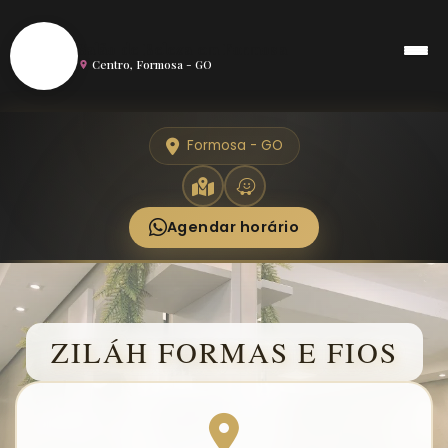
S
Salão de Beleza em Formosa
Centro, Formosa - GO
Formosa - GO
Agendar horário
ZILÁH FORMAS E FIOS