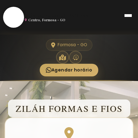
S
Salão de Beleza em Formosa
Centro, Formosa - GO
Formosa - GO
Agendar horário
ZILÁH FORMAS E FIOS