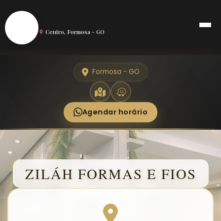
S
Salão de Beleza em Formosa
Centro, Formosa - GO
Formosa - GO
Agendar horário
ZILÁH FORMAS E FIOS