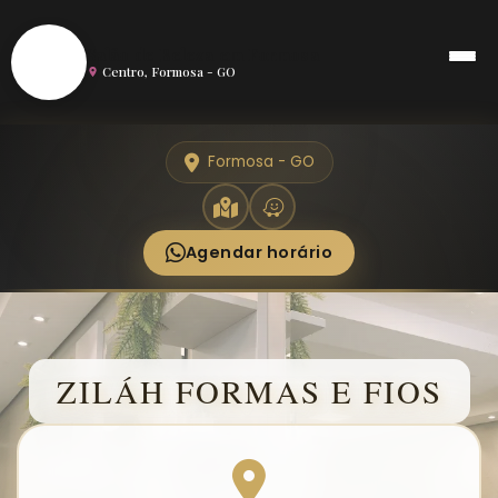
S
Salão de Beleza em Formosa
Centro, Formosa - GO
Formosa - GO
Agendar horário
ZILÁH FORMAS E FIOS