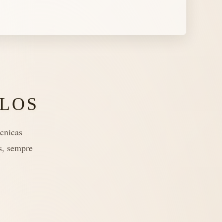
LOS
cnicas
s, sempre