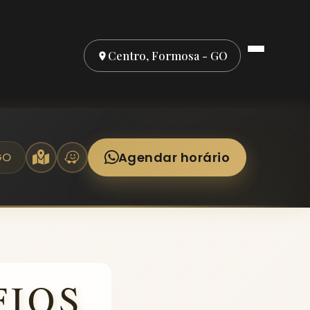
Centro, Formosa - GO
Agendar horário
GO
FIOS