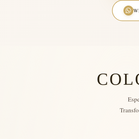
W
COL
Espe
Transfo