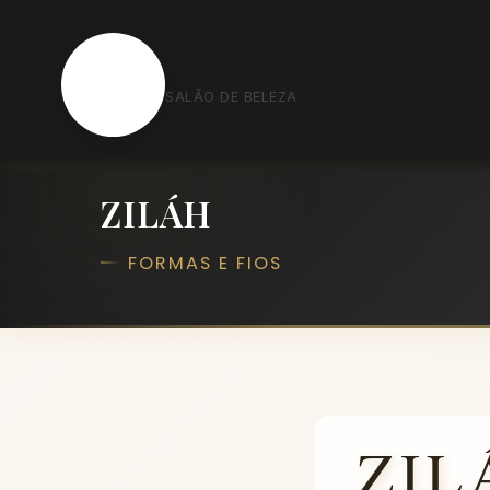
S
Salão de Beleza em Formosa
SALÃO DE BELEZA
ZILÁH
FORMAS E FIOS
ZIL