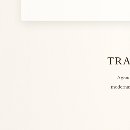
TR
Agend
modernas