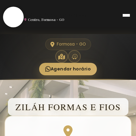
S
Salão de Beleza em Formosa
Centro, Formosa - GO
Formosa - GO
Agendar horário
ZILÁH FORMAS E FIOS