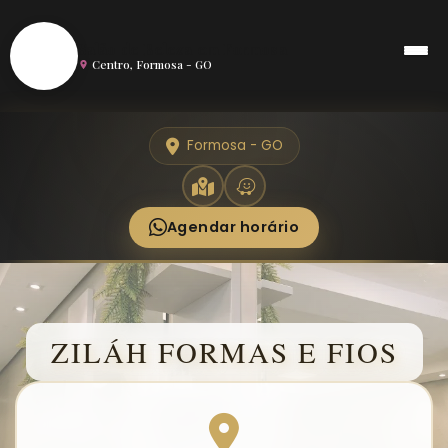
S
Salão de Beleza em Formosa
Centro, Formosa - GO
Formosa - GO
Agendar horário
ZILÁH FORMAS E FIOS