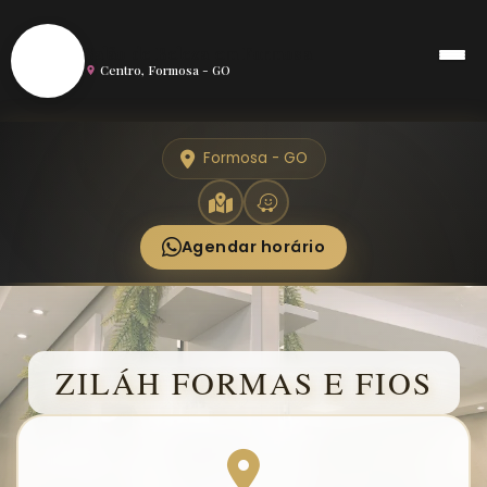
S
Salão de Beleza em Formosa
Centro, Formosa - GO
Formosa - GO
Agendar horário
ZILÁH FORMAS E FIOS