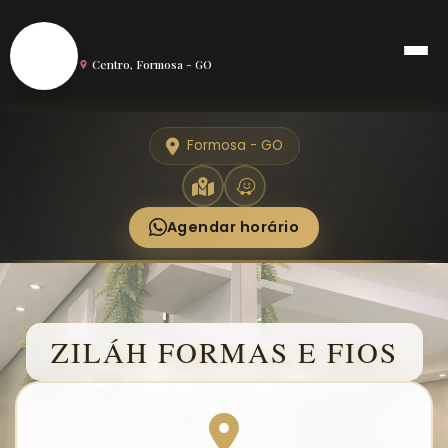
S
Salão de Beleza em Formosa
Centro, Formosa - GO
Formosa - GO
Agendar horário
ZILÁH FORMAS E FIOS