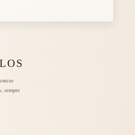
LOS
cnicas
s, sempre