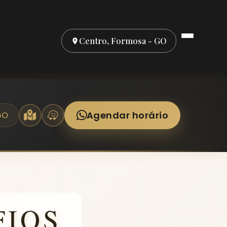
Centro, Formosa - GO
Agendar horário
GO
FIOS