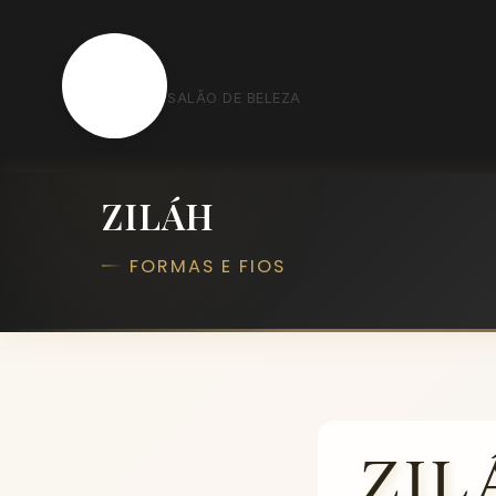
S
Salão de Beleza em Formosa
SALÃO DE BELEZA
ZILÁH
FORMAS E FIOS
ZIL