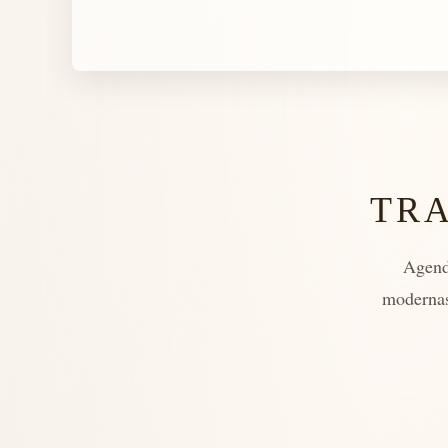
TR
Agend
modernas