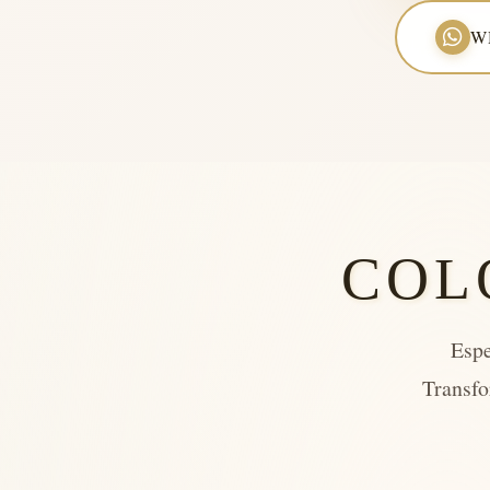
W
COL
Espe
Transfo