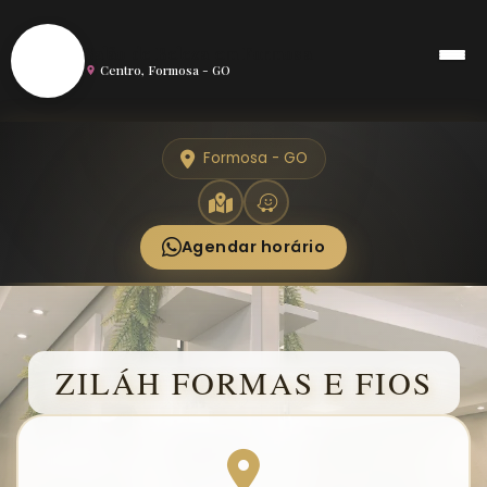
S
Salão de Beleza em Formosa
Centro, Formosa - GO
Formosa - GO
Agendar horário
ZILÁH FORMAS E FIOS