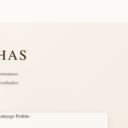
HAS
sformamos
esultados