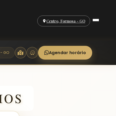
Centro, Formosa - GO
Agendar horário
 - GO
IOS