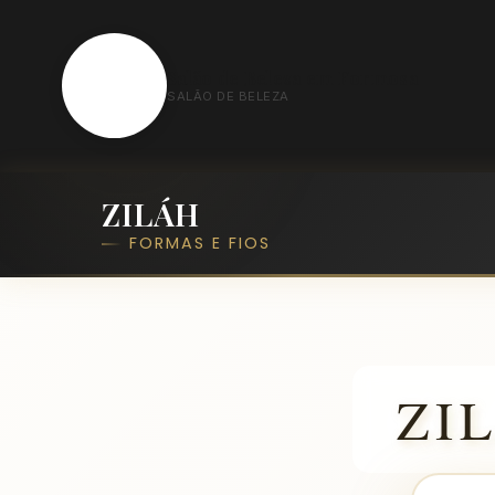
S
Salão de Beleza em Formosa
SALÃO DE BELEZA
ZILÁH
FORMAS E FIOS
ZI