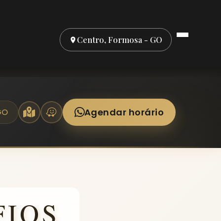
Centro, Formosa - GO
Agendar horário
GO
FIOS