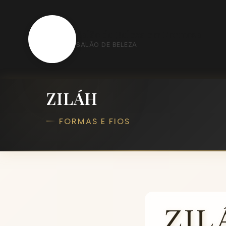
S
Salão de Beleza em Formosa
SALÃO DE BELEZA
ZILÁH
FORMAS E FIOS
ZIL