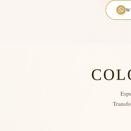
W
COL
Espe
Transfo