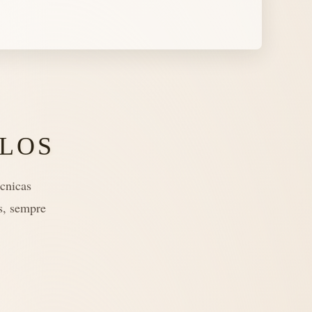
LOS
cnicas
s, sempre