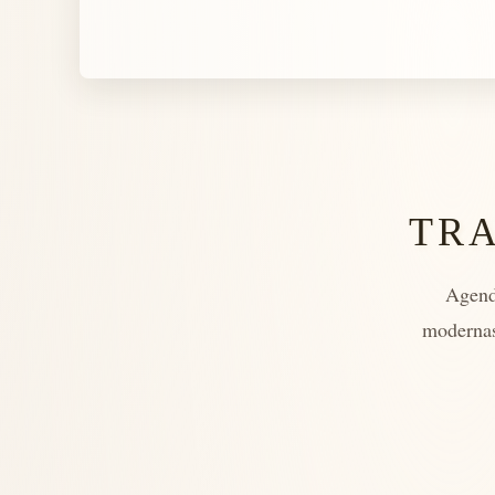
TR
Agend
modernas