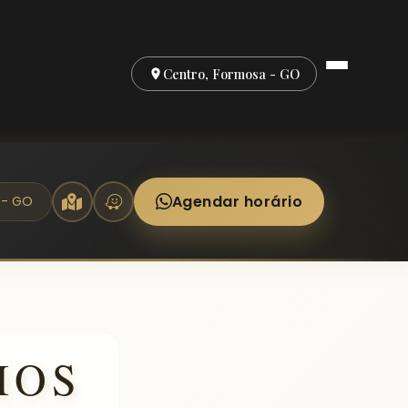
Centro, Formosa - GO
Agendar horário
 - GO
IOS