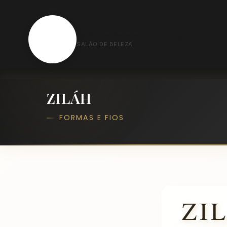
S
Salão de Beleza em Formosa
SALÃO DE BELEZA
ZILÁH
FORMAS E FIOS
ZI