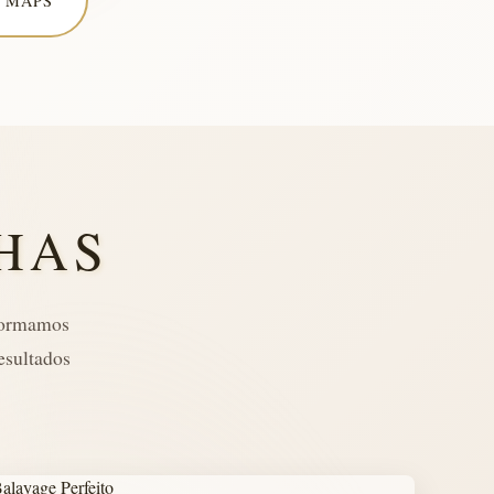
 MAPS
HAS
sformamos
esultados