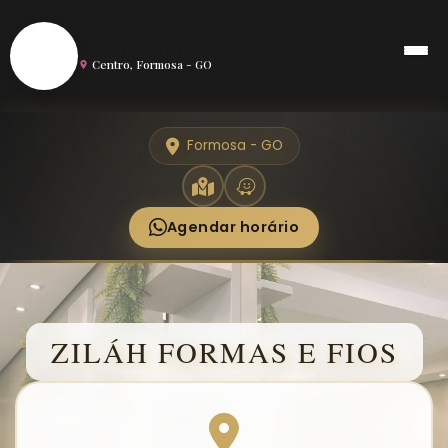
S
Salão de Beleza em Formosa
Centro, Formosa - GO
Formosa - GO
Agendar horário
ZILÁH FORMAS E FIOS